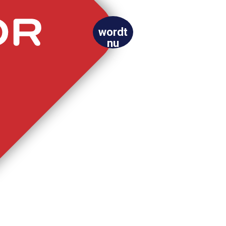
wordt
nu