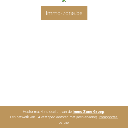
Immo-zone.be
Hestor maakt nu deel uit van de
Immo Zone Groep
.
Een netwerk van 14 vastgoedkantoren met jaren ervaring.
Immoportaal
partner