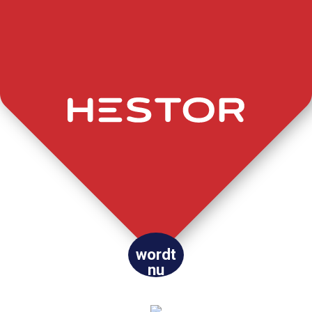
wordt
nu