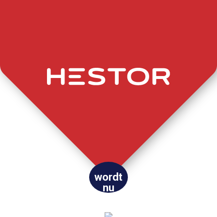
wordt
nu