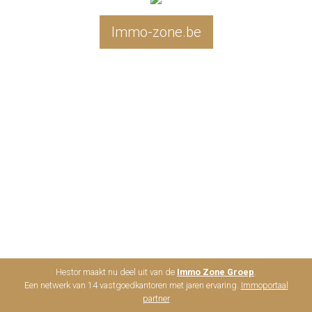
Immo-zone.be
Hestor maakt nu deel uit van de
Immo Zone Groep
.
Een netwerk van 14 vastgoedkantoren met jaren ervaring.
Immoportaal
partner