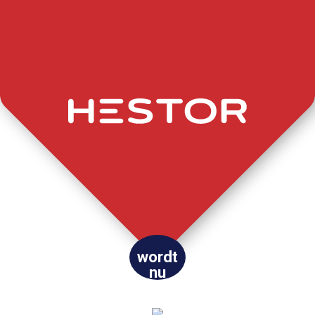
wordt
nu