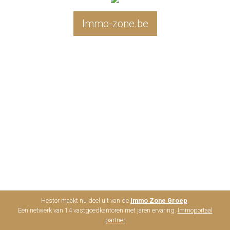
Immo-zone.be
Hestor maakt nu deel uit van de
Immo Zone Groep
.
Een netwerk van 14 vastgoedkantoren met jaren ervaring.
Immoportaal
partner